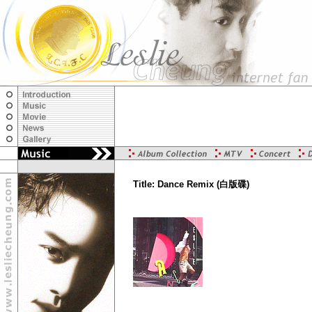
Title: Dance Remix (白版碟)