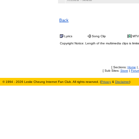
Back
Lyrics
Song Clip
MTV
Copyright Notice: Length of the multimedia clips is limit
[ Sections:
Home
|
[ Sub Sites:
Store
|
Foru
© 1994 - 2026 Leslie Cheung Internet Fan Club. All rights reserved. (
Privacy
&
Disclaimer
)