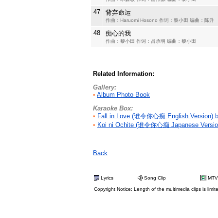
47
背弃命运
作曲：Haruomi Hosono 作词：黎小田 编曲：陈升
48
痴心的我
作曲：黎小田 作词：吕承明 编曲：黎小田
Related Information:
Gallery:
•
Album Photo Book
Karaoke Box:
•
Fall in Love (谁令你心痴 English Version)
•
Koi ni Ochite (谁令你心痴 Japanese Versi
Back
Lyrics
Song Clip
MTV
Copyright Notice: Length of the multimedia clips is limit