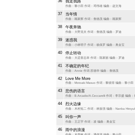
36
我走我路
作曲：黎小田 作词：邓伟雄 编曲：赵文海
37
当年情
作曲：顾家辉 作词：詹德茂 编曲：顾家辉
38
午夜奔驰
作曲：大野克夫 作词：詹德茂 编曲：罗迪
39
迷惑我
作曲：小林明子 作词：杨保罗 编曲：奥金宝
40
停止转动
作曲：大迟誉志幸 作词：陈家丽 编曲：罗迪
41
不确定的年纪
作曲：Annie 作词:苏德华 编曲：詹德茂
42
Love Me More
作曲：Motoaki Masuo 作词：黎彼得 编曲：黎小田
43
悲伤的语言
作曲：B.Arcadio/A.Ceccarelli 作词：李宗盛 编曲
44
烈火边缘
作曲：木村拓二 作词：林振强 编曲：Nanba Hiroyuk
45
叫你一声
作曲：王正宇 作词：凌 编曲：奥金宝
46
雨中的浪漫
作曲：木森敏 作词：潘伟源 编曲：黎小田