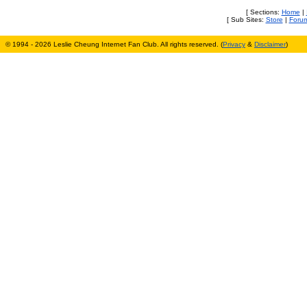
[ Sections:
Home
|
[ Sub Sites:
Store
|
Foru
© 1994 - 2026 Leslie Cheung Internet Fan Club. All rights reserved. (
Privacy
&
Disclaimer
)