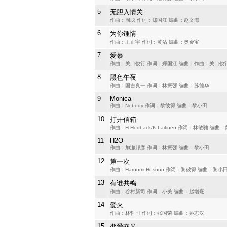
5
无胆入情关
作曲：周聪 作词：郑国江 编曲：赵文海
6
为你锺情
作曲：王正宇 作词：黄沾 编曲：奥金宝
7
爱慕
作曲：关口俊行 作词：郑国江 编曲：作曲：关口俊
8
黑色午夜
作曲：国吉良一 作词：林振强 编曲：苏德华
9
Monica
作曲：Nobody 作词：黎彼得 编曲：黎小田
10
打开信箱
作曲：H.Hedback/K.Laitinen 作词：林敏骢 编曲
11
H2O
作曲：加濑邦彦 作词：林振强 编曲：黎小田
12
第一次
作曲：Haruomi Hosono 作词：黎彼得 编曲：黎小
13
有谁共鸣
作曲：谷村新司 作词：小美 编曲：赵增熹
14
爱火
作曲：林哲司 作词：张国荣 编曲：姚志汉
15
恋爱交叉